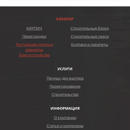
КАТАЛОГ
КИРПИЧ
Строительные блоки
Перегородки
Строительные смеси
Тротуарная плитка и
Колпаки и парапеты
элементы
благоустройства
УСЛУГИ
Печных дел мастера
Проектирование
Строительство
ИНФОРМАЦИЯ
О компании
Статьи и материалы