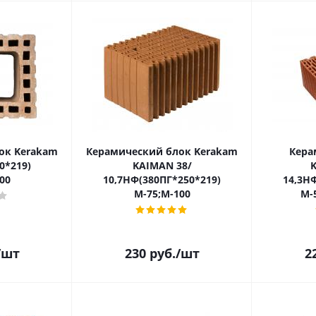
ок Kerakam
Керамический блок Kerakam
Кера
0*219)
KAIMAN 38/
K
00
10,7НФ(380ПГ*250*219)
14,3Н
М-75;М-100
М-
/шт
230
руб.
/шт
2