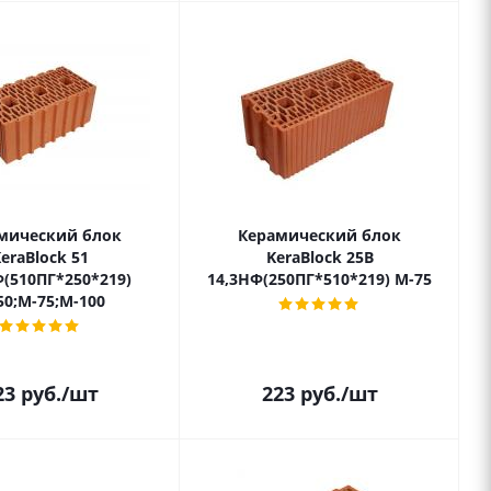
мический блок
Керамический блок
eraBlock 51
KeraBlock 25B
Ф(510ПГ*250*219)
14,3НФ(250ПГ*510*219) М-75
50;М-75;М-100
23
руб.
/шт
223
руб.
/шт