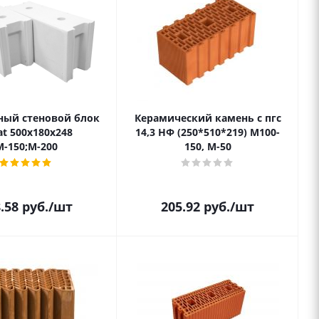
ный стеновой блок
Керамический камень с пгс
80х248
14,3 НФ (250*510*219) М100-
М-150;М-200
150, М-50
.58
руб.
/шт
205.92
руб.
/шт