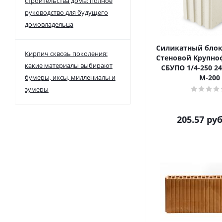
строительства дома: полное
руководство для будущего
домовладельца
Силикатный блок
Кирпич сквозь поколения:
Стеновой Крупн
какие материалы выбирают
СБУПО 1/4-250 2
бумеры, иксы, миллениалы и
М-200
зумеры
205.57
руб