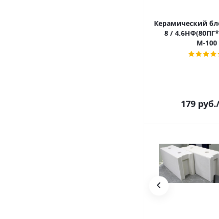
Керамический бл
8 / 4,6НФ(80ПГ
М-100
179
руб.