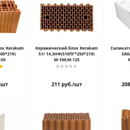
ок Kerakam
Керамический блок Kerakam
Силикат
400*219)
51/ 14,3НФ(510ПГ*250*219)
SiMat 500х1
150
М-100;М-125
/шт
211
руб.
/шт
208