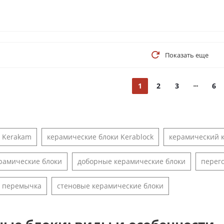
Показать еще
1
2
3
6
 Kerakam
керамические блоки Kerablock
керамический
рамические блоки
доборные керамические блоки
перег
и перемычка
стеновые керамические блоки