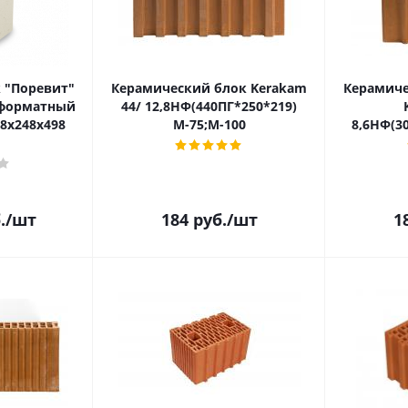
 "Поревит"
Керамический блок Kerakam
Керамиче
оформатный
44/ 12,8НФ(440ПГ*250*219)
48х248х498
М-75;М-100
8,6НФ(3
.
/шт
184
руб.
/шт
1