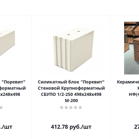
 "Поревит"
Силикатный блок "Поревит"
Керамиче
оформатный
Стеновой Крупноформатный
8х248х498
СБУПО 1/2-250 498х248х498
НФ(4
М-200
.
/шт
412.78
руб.
/шт
2