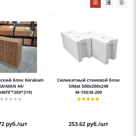
ский блок Kerakam
Силикатный стеновой блок
KAIMAN 44/
SiMat 500х200х248
40ПГ*250*219)
М-150;М-200
72
руб.
/шт
253.62
руб.
/шт