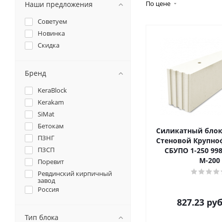
По цене
Наши предложения
Советуем
Новинка
Скидка
Бренд
KeraBlock
Kerakam
SiMat
Бетокам
Силикатный блок
ПЗНГ
Стеновой Крупн
ПЗСП
СБУПО 1-250 99
М-200
Поревит
Ревдинский кирпичный
завод
Россия
827.23
руб
Тип блока