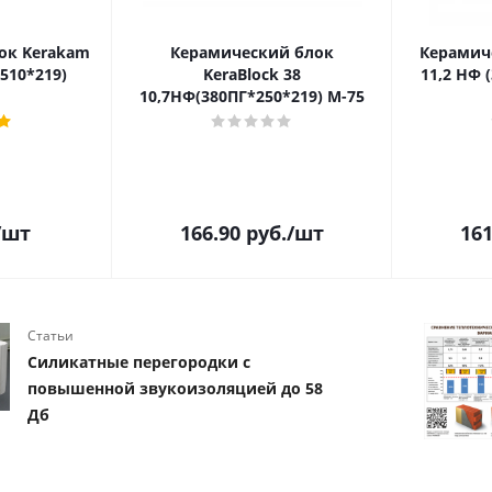
ок Kerakam
Керамический блок
Керамиче
*510*219)
KeraBlock 38
11,2 НФ 
10,7НФ(380ПГ*250*219) М-75
/шт
166.90
руб.
/шт
161
Статьи
Силикатные перегородки с
повышенной звукоизоляцией до 58
Дб