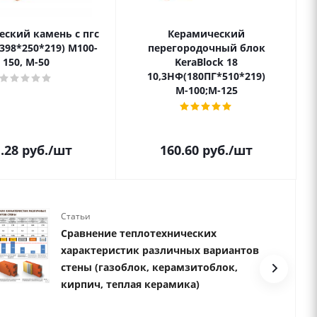
ский камень с пгс
Керамический
(398*250*219) М100-
перегородочный блок
150, М-50
KeraBlock 18
10,3НФ(180ПГ*510*219)
М-100;М-125
.28
руб.
/шт
160.60
руб.
/шт
Статьи
Сравнение теплотехнических
характеристик различных вариантов
стены (газоблок, керамзитоблок,
кирпич, теплая керамика)