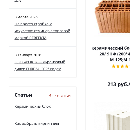
3 марта 2026
Не просто стройка, а
искусство: семинар с торговой
маркой PERFEKTA
Керамический бл
20/ 9НФ (200*
30 января 2026
М-125;М-
ООО «РОКЗ» — «Бронзовый
дилер FURBAU 2025 года»!
213
руб.
Статьи
Все статьи
Керамический блок
Как выбрать кирпич для