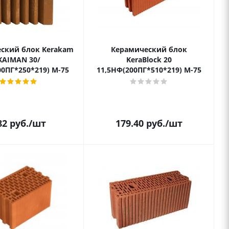
ский блок Kerakam
Керамический блок
KAIMAN 30/
KeraBlock 20
00ПГ*250*219) М-75
11,5НФ(200ПГ*510*219) М-75
82
руб.
/шт
179.40
руб.
/шт