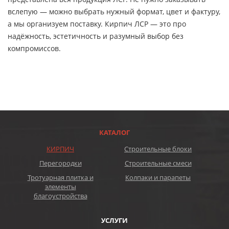
вслепую — можно выбрать нужный формат, цвет и фактуру,
а мы организуем поставку. Кирпич ЛСР — это про
надёжность, эстетичность и разумный выбор без
компромиссов.
КАТАЛОГ
КИРПИЧ
Строительные блоки
Перегородки
Строительные смеси
Тротуарная плитка и
Колпаки и парапеты
элементы
благоустройства
УСЛУГИ