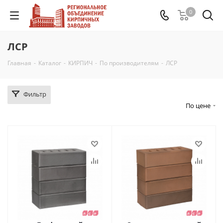
0
ЛСР
Главная
-
Каталог
-
КИРПИЧ
-
По производителям
-
ЛСР
Фильтр
По цене