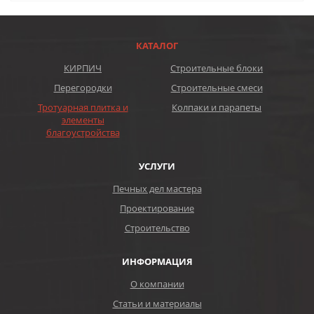
КАТАЛОГ
КИРПИЧ
Строительные блоки
Перегородки
Строительные смеси
Тротуарная плитка и
Колпаки и парапеты
элементы
благоустройства
УСЛУГИ
Печных дел мастера
Проектирование
Строительство
ИНФОРМАЦИЯ
О компании
Статьи и материалы