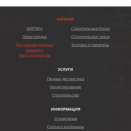
КАТАЛОГ
КИРПИЧ
Строительные блоки
Перегородки
Строительные смеси
Тротуарная плитка и
Колпаки и парапеты
элементы
благоустройства
УСЛУГИ
Печных дел мастера
Проектирование
Строительство
ИНФОРМАЦИЯ
О компании
Статьи и материалы