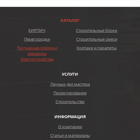
КАТАЛОГ
КИРПИЧ
Строительные блоки
Перегородки
Строительные смеси
Тротуарная плитка и
Колпаки и парапеты
элементы
благоустройства
УСЛУГИ
Печных дел мастера
Проектирование
Строительство
ИНФОРМАЦИЯ
О компании
Статьи и материалы