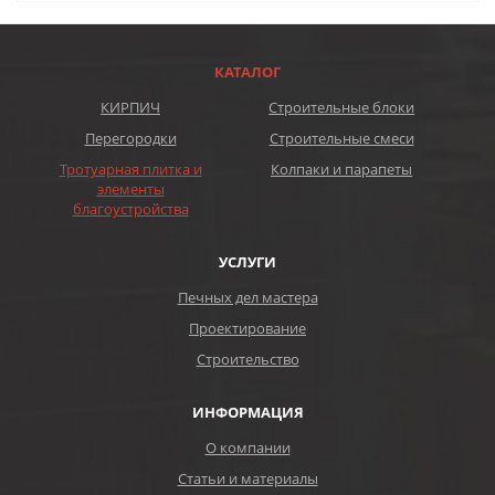
КАТАЛОГ
КИРПИЧ
Строительные блоки
Перегородки
Строительные смеси
Тротуарная плитка и
Колпаки и парапеты
элементы
благоустройства
УСЛУГИ
Печных дел мастера
Проектирование
Строительство
ИНФОРМАЦИЯ
О компании
Статьи и материалы