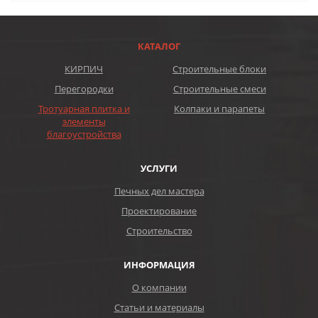
КАТАЛОГ
КИРПИЧ
Строительные блоки
Перегородки
Строительные смеси
Тротуарная плитка и
Колпаки и парапеты
элементы
благоустройства
УСЛУГИ
Печных дел мастера
Проектирование
Строительство
ИНФОРМАЦИЯ
О компании
Статьи и материалы