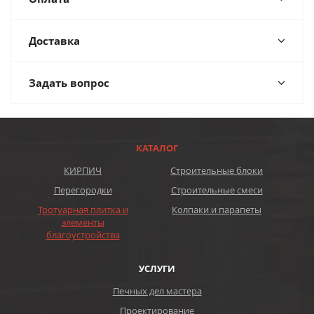
Доставка
Задать вопрос
КАТАЛОГ
КИРПИЧ
Строительные блоки
Перегородки
Строительные смеси
Тротуарная плитка и
Колпаки и парапеты
элементы
благоустройства
УСЛУГИ
Печных дел мастера
Проектирование