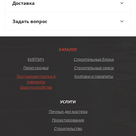
Доставка
Задать вопрос
КАТАЛОГ
КИРПИЧ
Строительные блоки
Перегородки
Строительные смеси
Тротуарная плитка и
Колпаки и парапеты
элементы
благоустройства
УСЛУГИ
Печных дел мастера
Проектирование
Строительство