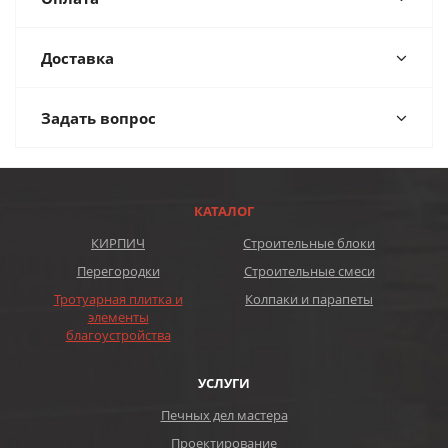
Доставка
Задать вопрос
КАТАЛОГ
КИРПИЧ
Строительные блоки
Перегородки
Строительные смеси
Тротуарная плитка и
Колпаки и парапеты
элементы
благоустройства
УСЛУГИ
Печных дел мастера
Проектирование