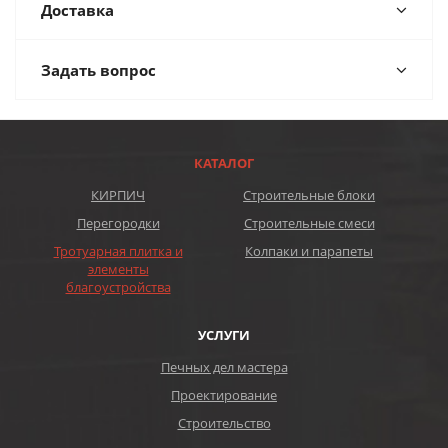
Доставка
Задать вопрос
КАТАЛОГ
КИРПИЧ
Строительные блоки
Перегородки
Строительные смеси
Тротуарная плитка и
Колпаки и парапеты
элементы
благоустройства
УСЛУГИ
Печных дел мастера
Проектирование
Строительство