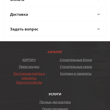
Доставка
Задать вопрос
КАТАЛОГ
КИРПИЧ
Строительные блоки
Перегородки
Строительные смеси
Тротуарная плитка и
Колпаки и парапеты
элементы
благоустройства
УСЛУГИ
Печных дел мастера
Проектирование