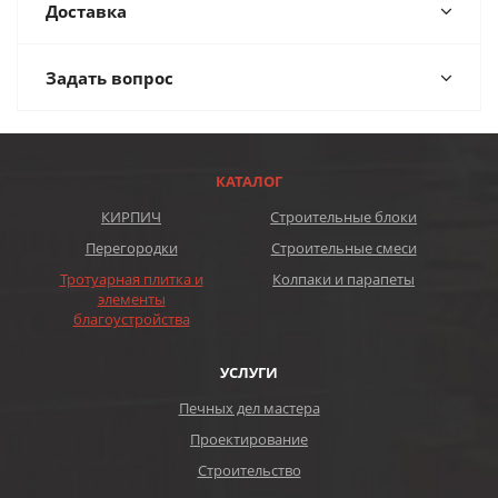
Доставка
Задать вопрос
КАТАЛОГ
КИРПИЧ
Строительные блоки
Перегородки
Строительные смеси
Тротуарная плитка и
Колпаки и парапеты
элементы
благоустройства
УСЛУГИ
Печных дел мастера
Проектирование
Строительство