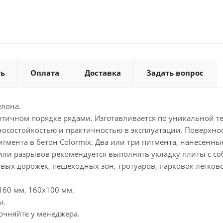
ть
Оплата
Доставка
Задать вопрос
елона.
аотичном порядке рядами. Изготавливается по уникальной 
носостойкостью и практичностью в эксплуатации. Поверхнос
игмента в бетон Colormix. Два или три пигмента, нанесённ
или разрывов рекомендуется выполнять укладку плиты с с
ых дорожек, пешеходных зон, тротуаров, парковок легково
х160 мм, 160х100 мм.
ы.
точняйте у менеджера.