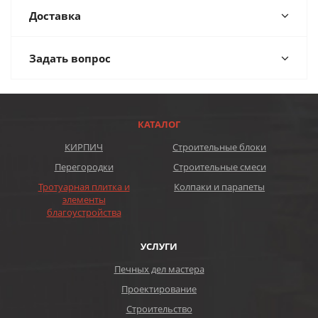
Доставка
Задать вопрос
КАТАЛОГ
КИРПИЧ
Строительные блоки
Перегородки
Строительные смеси
Тротуарная плитка и
Колпаки и парапеты
элементы
благоустройства
УСЛУГИ
Печных дел мастера
Проектирование
Строительство