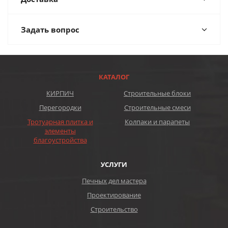
Задать вопрос
КАТАЛОГ
КИРПИЧ
Строительные блоки
Перегородки
Строительные смеси
Тротуарная плитка и
Колпаки и парапеты
элементы
благоустройства
УСЛУГИ
Печных дел мастера
Проектирование
Строительство