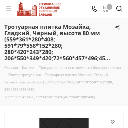
0
Тротуарная плитка Мозайка,
Гладкий, Черный, высота 80 мм
(559*361*280*408;
591*79*558*152*280;
280*420*243*280;
206*550*349*420;72*560*457*496;457*560*280*496)
Главная
-
Каталог
-
Тротуарная плитка и элементы благоустройства
-
Плитка тротуарная
-
Тротуарная плитка Мозайка, Гладкий,
Черный, высота 80 мм (559*361*280*408; 591*79*558*152*280;
280*420*243*280;
206*550*349*420;72*560*457*496;457*560*280*496)