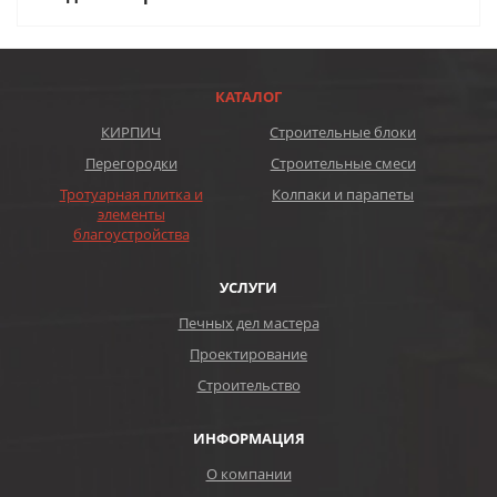
КАТАЛОГ
КИРПИЧ
Строительные блоки
Перегородки
Строительные смеси
Тротуарная плитка и
Колпаки и парапеты
элементы
благоустройства
УСЛУГИ
Печных дел мастера
Проектирование
Строительство
ИНФОРМАЦИЯ
О компании