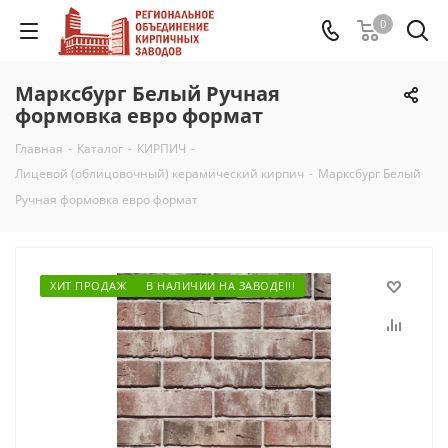
0
Марксбург Белый Ручная
формовка евро формат
Главная
-
Каталог
-
КИРПИЧ
-
Лицевой (облицовочный) керамический кирпич
-
Марксбург Белый
Ручная формовка евро формат
ХИТ ПРОДАЖ
В НАЛИЧИИ НА ЗАВОДЕ!!!