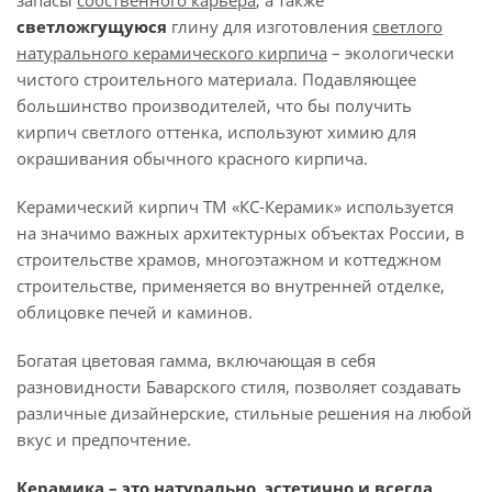
запасы
собственного
карьера
, а также
светложгущуюся
глину для изготовления
светлого
натурального керамического кирпича
– экологически
чистого строительного материала. Подавляющее
большинство производителей, что бы получить
кирпич светлого оттенка, используют химию для
окрашивания обычного красного кирпича.
Керамический кирпич ТМ «КС-Керамик» используется
на значимо важных архитектурных объектах России, в
строительстве храмов, многоэтажном и коттеджном
строительстве, применяется во внутренней отделке,
облицовке печей и каминов.
Богатая цветовая гамма, включающая в себя
разновидности Баварского стиля, позволяет создавать
различные дизайнерские, стильные решения на любой
вкус и предпочтение.
Керамика – это натурально, эстетично и всегда