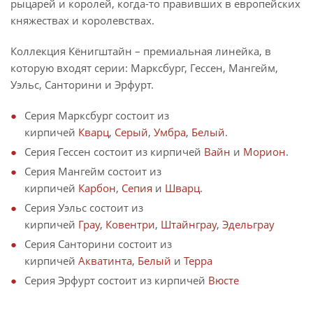
рыцарей и королей, когда-то правивших в европейских
княжествах и королевствах.
Коллекция Кёнигштайн – премиальная линейка, в
которую входят серии: Марксбург, Гессен, Мангейм,
Уэльс, Санторини и Эрфурт.
Серия Марксбург состоит из
кирпичей
Кварц
,
Серый
,
Умбра
,
Белый
.
Серия Гессен состоит из кирпичей
Вайн
и
Морион
.
Серия Мангейм состоит из
кирпичей
Карбон
,
Сепия
и
Шварц
.
Серия Уэльс состоит из
кирпичей
Грау
,
Ковентри
,
Штайнграу
,
Эдельграу
Серия Санторини состоит из
кирпичей
Акватинта
,
Белый
и
Терра
Серия Эрфурт состоит из кирпичей
Вюсте