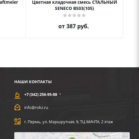
aftmeier
Цветная кладочная смесь СТАЛЬНЫЙ
Цве
SENECO BS03(105)
от
387 руб.
НАШИ КОНТАКТЫ
+7 (342) 256-95-88
info@rokz.ru
г. Пермь, ул. Маршрутная, 9, ТЦ МАЧТА, 2 этаж