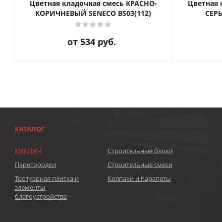
Цветная кладочная смесь КРАСНО-
Цветная 
КОРИЧНЕВЫЙ SENECO BS03(112)
СЕРЫ
от
534 руб.
КАТАЛОГ
КИРПИЧ
Строительные блоки
Перегородки
Строительные смеси
Тротуарная плитка и
Колпаки и парапеты
элементы
благоустройства