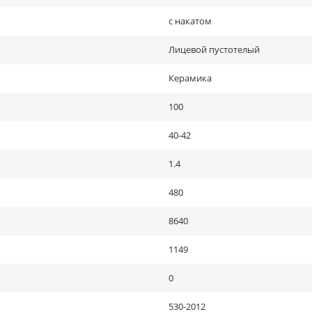
с накатом
Лицевой пустотелый
Керамика
100
40-42
1.4
480
8640
1149
0
530-2012