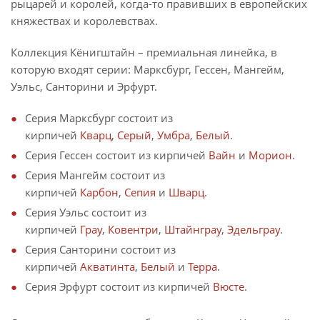
рыцарей и королей, когда-то правивших в европейских
княжествах и королевствах.
Коллекция Кёнигштайн – премиальная линейка, в
которую входят серии: Марксбург, Гессен, Мангейм,
Уэльс, Санторини и Эрфурт.
Серия Марксбург состоит из
кирпичей
Кварц
,
Серый
,
Умбра
,
Белый
.
Серия Гессен состоит из кирпичей
Вайн
и
Морион
.
Серия Мангейм состоит из
кирпичей
Карбон
,
Сепия
и
Шварц
.
Серия Уэльс состоит из
кирпичей
Грау
,
Ковентри
,
Штайнграу
,
Эдельграу
.
Серия Санторини состоит из
кирпичей
Акватинта
,
Белый
и
Терра
.
Серия Эрфурт состоит из кирпичей
Вюсте
.