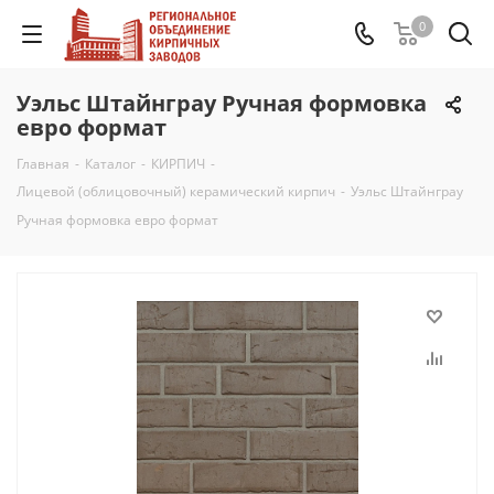
0
Уэльс Штайнграу Ручная формовка
евро формат
Главная
-
Каталог
-
КИРПИЧ
-
Лицевой (облицовочный) керамический кирпич
-
Уэльс Штайнграу
Ручная формовка евро формат