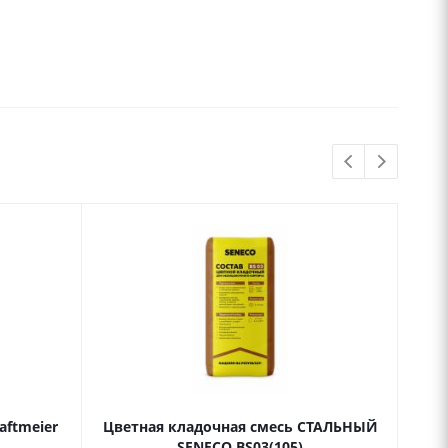
aftmeier
Цветная кладочная смесь СТАЛЬНЫЙ
Цв
SENECO BS03(105)