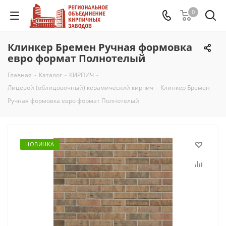
0
Клинкер Бремен Ручная формовка
евро формат Полнотелый
Главная
-
Каталог
-
КИРПИЧ
-
Лицевой (облицовочный) керамический кирпич
-
Клинкер Бремен
Ручная формовка евро формат Полнотелый
НОВИНКА