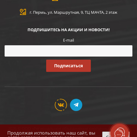
г. Пермь, ул. Маршрутная, 9, ТЦ МАЧТА, 2 этаж
ПОДПИШИТЕСЬ НА АКЦИИ И НОВОСТИ!
E-mail
2026 © ООО «Региональное объединение кирпичных заводов»
Продолжая использовать наш сайт, вы
Соглашение на обработку персональных данных