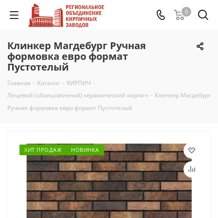
0
Клинкер Магдебург Ручная
формовка евро формат
Пустотелый
Главная
-
Каталог
-
КИРПИЧ
-
Лицевой (облицовочный) керамический кирпич
-
Клинкер Магдебург
Ручная формовка евро формат Пустотелый
ХИТ ПРОДАЖ
НОВИНКА