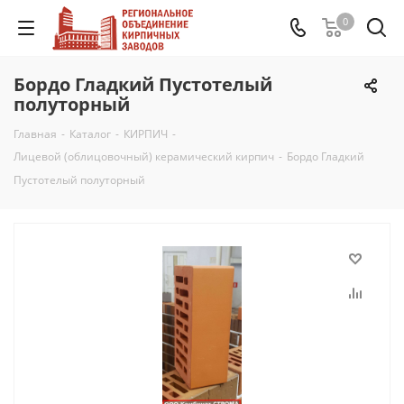
0
Бордо Гладкий Пустотелый
полуторный
Главная
-
Каталог
-
КИРПИЧ
-
Лицевой (облицовочный) керамический кирпич
-
Бордо Гладкий
Пустотелый полуторный