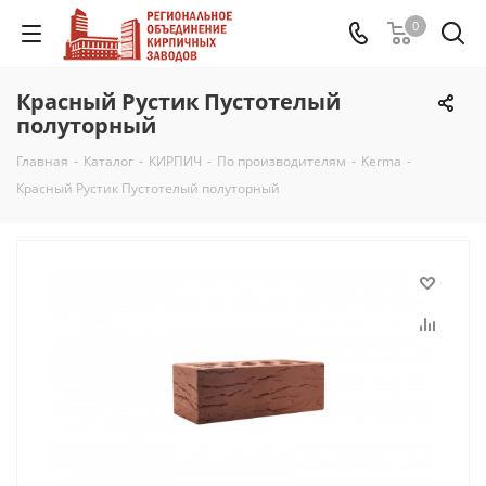
0
Красный Рустик Пустотелый
полуторный
Главная
-
Каталог
-
КИРПИЧ
-
По производителям
-
Kerma
-
Красный Рустик Пустотелый полуторный