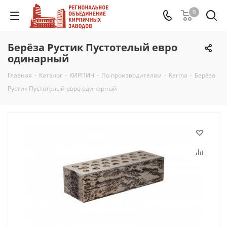
0
Берёза Рустик Пустотелый евро
одинарный
Главная
-
Каталог
-
КИРПИЧ
-
По производителям
-
Kerma
-
Берёза
Рустик Пустотелый евро одинарный