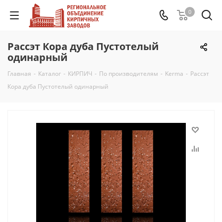
0
Рассэт Кора дуба Пустотелый
одинарный
Главная
-
Каталог
-
КИРПИЧ
-
По производителям
-
Kerma
-
Рассэт
Кора дуба Пустотелый одинарный