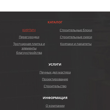
КАТАЛОГ
КИРПИЧ
Строительные блоки
Перегородки
Строительные смеси
Тротуарная плитка и
Колпаки и парапеты
элементы
благоустройства
УСЛУГИ
Печных дел мастера
Проектирование
Строительство
ИНФОРМАЦИЯ
О компании