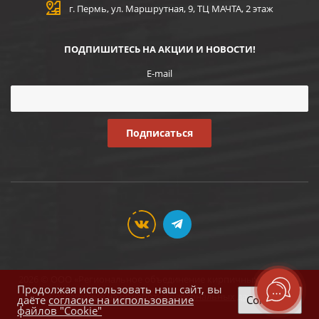
г. Пермь, ул. Маршрутная, 9, ТЦ МАЧТА, 2 этаж
ПОДПИШИТЕСЬ НА АКЦИИ И НОВОСТИ!
E-mail
2026 © ООО «Региональное объединение кирпичных заводов»
Продолжая использовать наш сайт, вы
Соглашение на обработку персональных данных
даёте
согласие на использование
Согласен
файлов "Cookie"