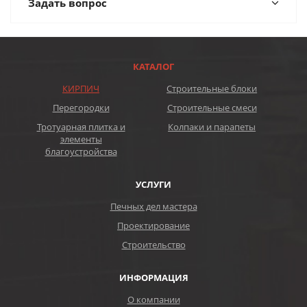
Задать вопрос
КАТАЛОГ
КИРПИЧ
Строительные блоки
Перегородки
Строительные смеси
Тротуарная плитка и
Колпаки и парапеты
элементы
благоустройства
УСЛУГИ
Печных дел мастера
Проектирование
Строительство
ИНФОРМАЦИЯ
О компании