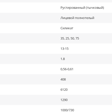
Рустированный (тычковый)
Лицевой полнотелый
Силикат
35, 25, 50, 75
13-15
1.8
0,56-0,61
408
6120
1290
1000/730