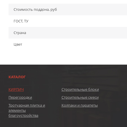
Стоимость поддона, руб
ГОСТ, ТУ
Страна
Цвет
КАТАЛОГ
КИРПИЧ
Строительные блоки
Перегородки
Строительные смеси
Тротуарная плитка и
Колпаки и парапеты
элементы
благоустройства