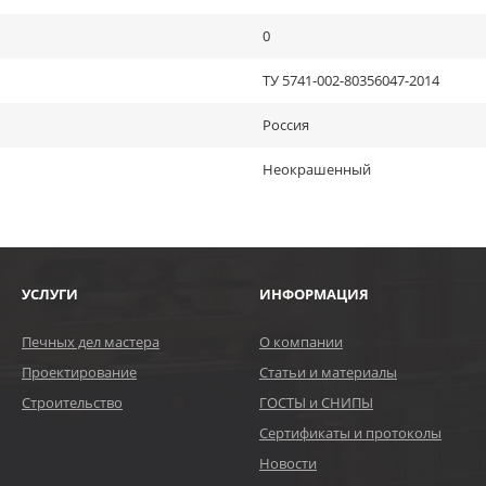
0
ТУ 5741-002-80356047-2014
Россия
Неокрашенный
УСЛУГИ
ИНФОРМАЦИЯ
Печных дел мастера
О компании
Проектирование
Статьи и материалы
Строительство
ГОСТЫ и СНИПЫ
Сертификаты и протоколы
Новости