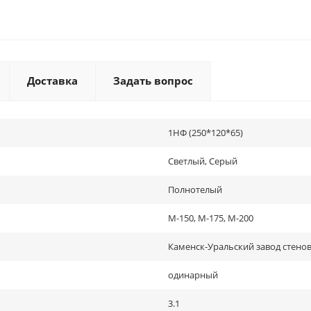
Доставка
Задать вопрос
1НФ (250*120*65)
Светлый, Серый
Полнотелый
М-150, М-175, М-200
Каменск-Уральский завод стено
одинарный
3.1