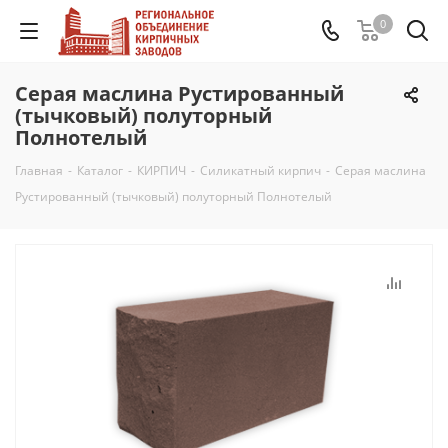
0
Серая маслина Рустированный
(тычковый) полуторный
Полнотелый
Главная
-
Каталог
-
КИРПИЧ
-
Силикатный кирпич
-
Серая маслина
Рустированный (тычковый) полуторный Полнотелый