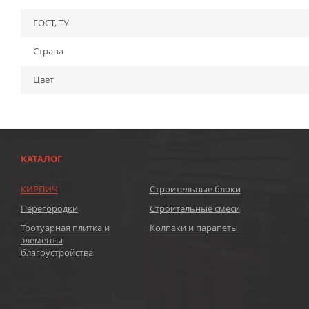
ГОСТ, ТУ
Страна
Цвет
КАТАЛОГ
КИРПИЧ
Строительные блоки
Перегородки
Строительные смеси
Тротуарная плитка и
Колпаки и парапеты
элементы
благоустройства