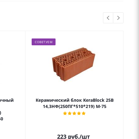
СОВЕТУЕМ
СК
очный
Керамический блок KeraBlock 25B
Кер
14,3НФ(250ПГ*510*219) М-75
)
50
223
руб.
/шт