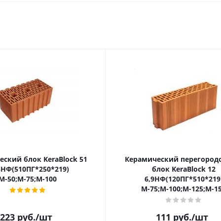
ский блок KeraBlock 51
Керамический перегород
3НФ(510ПГ*250*219)
блок KeraBlock 12
М-50;М-75;М-100
6,9НФ(120ПГ*510*219
М-75;М-100;М-125;М-1
223
руб.
/шт
111
руб.
/шт