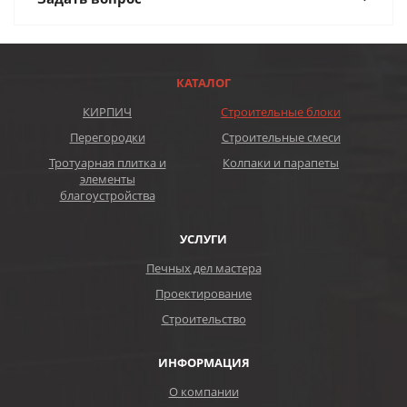
КАТАЛОГ
КИРПИЧ
Строительные блоки
Перегородки
Строительные смеси
Тротуарная плитка и
Колпаки и парапеты
элементы
благоустройства
УСЛУГИ
Печных дел мастера
Проектирование
Строительство
ИНФОРМАЦИЯ
О компании