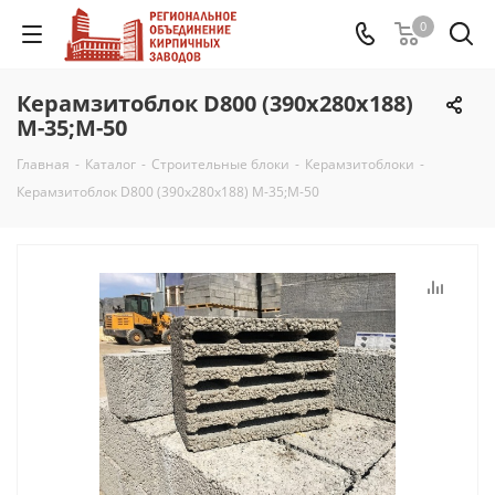
0
Керамзитоблок D800 (390х280х188)
М-35;М-50
Главная
-
Каталог
-
Строительные блоки
-
Керамзитоблоки
-
Керамзитоблок D800 (390х280х188) М-35;М-50