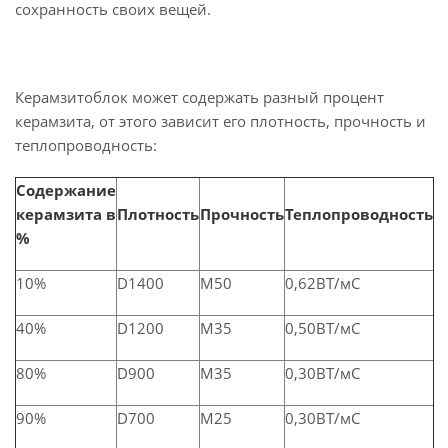
сохранность своих вещей.
Керамзитоблок может содержать разный процент
керамзита, от этого зависит его плотность, прочность и
теплопроводность:
Содержание
керамзита в
Плотность
Прочность
Теплопроводность
%
10%
D1400
М50
0,62ВТ/мС
40%
D1200
М35
0,50ВТ/мС
80%
D900
М35
0,30ВТ/мС
90%
D700
М25
0,30ВТ/мС