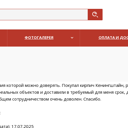
ФОТОГАЛЕРЕЯ
ОПЛАТА И ДО
я которой можно доверять. Покупал кирпич Кенингштайн, раб
еальных объектов и доставили в требуемый для меня срок, 
общем сотрудничеством очень доволен. Спасибо.
:
:
ата): 17.07.2025