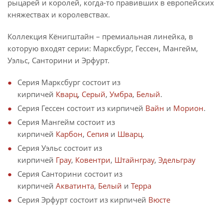
рыцарей и королей, когда-то правивших в европейских
княжествах и королевствах.
Коллекция Кёнигштайн – премиальная линейка, в
которую входят серии: Марксбург, Гессен, Мангейм,
Уэльс, Санторини и Эрфурт.
Серия Марксбург состоит из
кирпичей
Кварц
,
Серый
,
Умбра
,
Белый
.
Серия Гессен состоит из кирпичей
Вайн
и
Морион
.
Серия Мангейм состоит из
кирпичей
Карбон
,
Сепия
и
Шварц
.
Серия Уэльс состоит из
кирпичей
Грау
,
Ковентри
,
Штайнграу
,
Эдельграу
Серия Санторини состоит из
кирпичей
Акватинта
,
Белый
и
Терра
Серия Эрфурт состоит из кирпичей
Вюсте