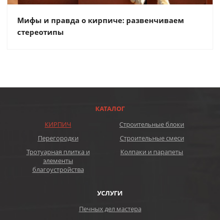
Мифы и правда о кирпиче: развенчиваем
стереотипы
КАТАЛОГ
КИРПИЧ
Строительные блоки
Перегородки
Строительные смеси
Тротуарная плитка и
Колпаки и парапеты
элементы
благоустройства
УСЛУГИ
Печных дел мастера