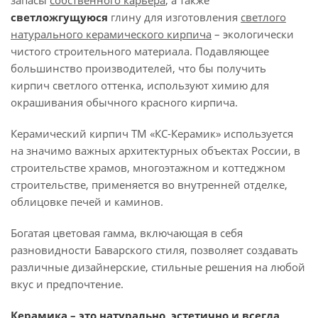
запасы
собственного
карьера
, а также
светложгущуюся
глину для изготовления
светлого
натурального керамического кирпича
– экологически
чистого строительного материала. Подавляющее
большинство производителей, что бы получить
кирпич светлого оттенка, используют химию для
окрашивания обычного красного кирпича.
Керамический кирпич ТМ «КС-Керамик» используется
на значимо важных архитектурных объектах России, в
строительстве храмов, многоэтажном и коттеджном
строительстве, применяется во внутренней отделке,
облицовке печей и каминов.
Богатая цветовая гамма, включающая в себя
разновидности Баварского стиля, позволяет создавать
различные дизайнерские, стильные решения на любой
вкус и предпочтение.
Керамика – это натурально, эстетично и всегда