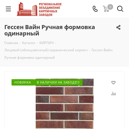
0
Гессен Вайн Ручная формовка
одинарный
Главная
-
Каталог
-
КИРПИЧ
-
Лицевой (облицовочный) керамический кирпич
-
Гессен Вайн
Ручная формовка одинарный
НОВИНКА
В НАЛИЧИИ НА ЗАВОДЕ!!!