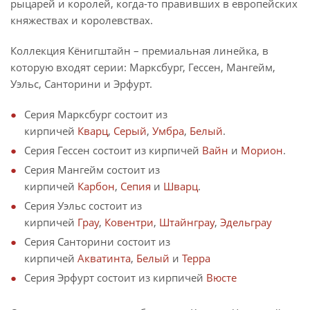
рыцарей и королей, когда-то правивших в европейских
княжествах и королевствах.
Коллекция Кёнигштайн – премиальная линейка, в
которую входят серии: Марксбург, Гессен, Мангейм,
Уэльс, Санторини и Эрфурт.
Серия Марксбург состоит из
кирпичей
Кварц
,
Серый
,
Умбра
,
Белый
.
Серия Гессен состоит из кирпичей
Вайн
и
Морион
.
Серия Мангейм состоит из
кирпичей
Карбон
,
Сепия
и
Шварц
.
Серия Уэльс состоит из
кирпичей
Грау
,
Ковентри
,
Штайнграу
,
Эдельграу
Серия Санторини состоит из
кирпичей
Акватинта
,
Белый
и
Терра
Серия Эрфурт состоит из кирпичей
Вюсте