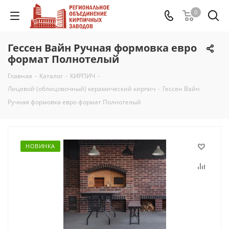
0
Гессен Вайн Ручная формовка евро
формат Полнотелый
Главная
-
Каталог
-
КИРПИЧ
-
Лицевой (облицовочный) керамический кирпич
-
Гессен Вайн
Ручная формовка евро формат Полнотелый
НОВИНКА