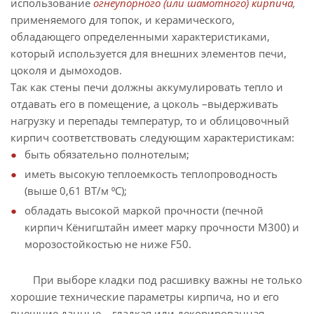
использование
огнеупорного (или шамотного) кирпича
,
применяемого для топок, и керамического,
обладающего определенными характеристиками,
который используется для внешних элементов печи,
цоколя и дымоходов.
Так как стены печи должны аккумулировать тепло и
отдавать его в помещение, а цоколь –выдерживать
нагрузку и перепады температур, то и облицовочный
кирпич соответствовать следующим характеристикам:
быть обязательно полнотелым;
иметь высокую теплоемкость теплопроводность
(выше 0,61 ВТ/м ⁰С);
обладать высокой маркой прочности (печной
кирпич Кёнигштайн имеет марку прочности М300) и
морозостойкостью не ниже F50.
При выборе кладки под расшивку важны не только
хорошие технические параметры кирпича, но и его
внешние данные – гладкая или декорированная