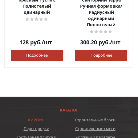
Полнотелый
Ручная формовка/
одинарный
Радиусный
одинарный
Полнотелый
128
руб.
/шт
300.20
руб.
/шт
Подробнее
Подробнее
КАТАЛОГ
КИРПИЧ
Строительные блоки
Перегородки
Строительные смеси
Тротуарная плитка и
Колпаки и парапеты