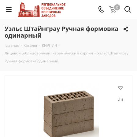
0
Уэльс Штайнграу Ручная формовка
одинарный
Главная
-
Каталог
-
КИРПИЧ
-
Лицевой (облицовочный) керамический кирпич
-
Уэльс Штайнграу
Ручная формовка одинарный