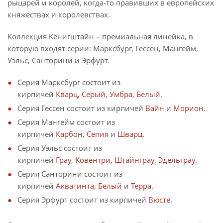
рыцарей и королей, когда-то правивших в европейских
княжествах и королевствах.
Коллекция Кёнигштайн – премиальная линейка, в
которую входят серии: Марксбург, Гессен, Мангейм,
Уэльс, Санторини и Эрфурт.
Серия Марксбург состоит из
кирпичей
Кварц
,
Серый
,
Умбра
,
Белый
.
Серия Гессен состоит из кирпичей
Вайн
и
Морион
.
Серия Мангейм состоит из
кирпичей
Карбон
,
Сепия
и
Шварц
.
Серия Уэльс состоит из
кирпичей
Грау
,
Ковентри
,
Штайнграу
,
Эдельграу
.
Серия Санторини состоит из
кирпичей
Акватинта
,
Белый
и
Терра
.
Серия Эрфурт состоит из кирпичей
Вюсте
.