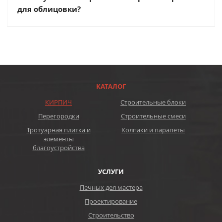
для облицовки?
КАТАЛОГ
КИРПИЧ
Строительные блоки
Перегородки
Строительные смеси
Тротуарная плитка и
Колпаки и парапеты
элементы
благоустройства
УСЛУГИ
Печных дел мастера
Проектирование
Строительство