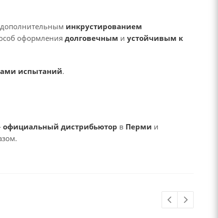
 дополнительным
инкрустированием
способ оформления
долговечным
и
устойчивым к
тами испытаний
.
—
официальный дистрибьютор
в
Перми
и
азом.