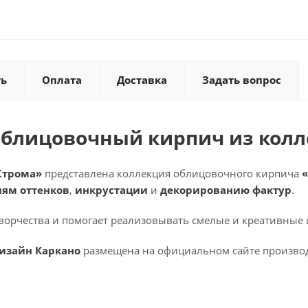
ть
Оплата
Доставка
Задать вопрос
облицовочный кирпич из кол
Строма»
представлена коллекция облицовочного кирпича
иям оттенков
,
инкрустации
и
декорированию фактур
.
ворчества и помогает реализовывать смелые и креативные 
изайн Каркано
размещена на официальном сайте производ