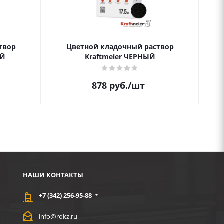
твор
Цветной кладочный раствор
Цве
ЫЙ
Kraftmeier ЧЕРНЫЙ
878
руб.
/шт
НАШИ КОНТАКТЫ
+7 (342) 256-95-88
info@rokz.ru