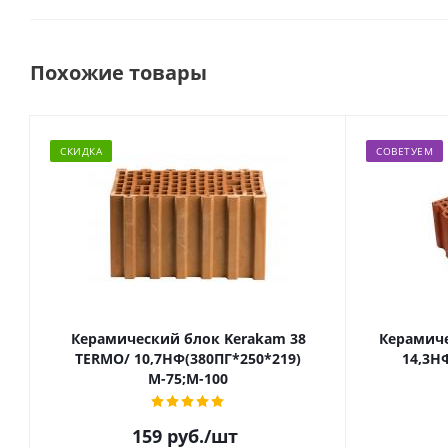
Похожие товары
СКИДКА
СОВЕТУЕМ
Керамический блок Kerakam 38
Керамиче
TERMO/ 10,7НФ(380ПГ*250*219)
14,3Н
М-75;М-100
159
руб.
/шт