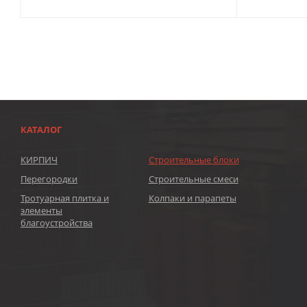
КАТАЛОГ
КИРПИЧ
Строительные блоки
Перегородки
Строительные смеси
Тротуарная плитка и
Колпаки и парапеты
элементы
благоустройства