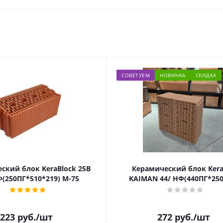
СОВЕТУЕМ
НОВИНКА
СКИДКА
ский блок KeraBlock 25B
Керамический блок Ker
Ф(250ПГ*510*219) М-75
KAIMAN 44/ НФ(440ПГ*250
223
руб.
/шт
272
руб.
/шт