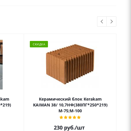
СКИДКА
СК
akam
Керамический блок Kerakam
Кер
*219)
KAIMAN 38/ 10,7НФ(380ПГ*250*219)
М-75;М-100
230
руб.
/шт