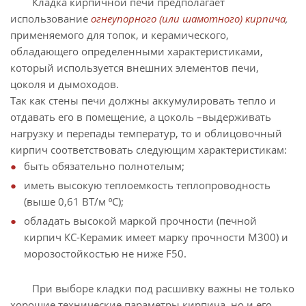
Кладка кирпичной печи предполагает
использование
огнеупорного (или шамотного) кирпича
,
применяемого для топок, и керамического,
обладающего определенными характеристиками,
который используется внешних элементов печи,
цоколя и дымоходов.
Так как стены печи должны аккумулировать тепло и
отдавать его в помещение, а цоколь –выдерживать
нагрузку и перепады температур, то и облицовочный
кирпич соответствовать следующим характеристикам:
быть обязательно полнотелым;
иметь высокую теплоемкость теплопроводность
(выше 0,61 ВТ/м ⁰С);
обладать высокой маркой прочности (печной
кирпич КС-Керамик имеет марку прочности М300) и
морозостойкостью не ниже F50.
При выборе кладки под расшивку важны не только
хорошие технические параметры кирпича, но и его