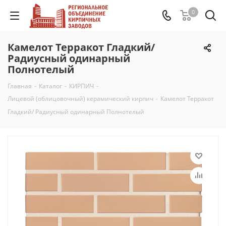
0
Камелот Терракот Гладкий/
Радиусный одинарный
Полнотелый
Главная
-
Каталог
-
КИРПИЧ
-
Лицевой (облицовочный) керамический кирпич
-
Камелот Терракот
Гладкий/ Радиусный одинарный Полнотелый