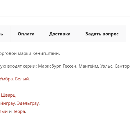
ть
Оплата
Доставка
Задать вопрос
орговой марки Кёнигштайн.
ю входят серии: Марксбург, Гессен, Мангейм, Уэльс, Сантор
Умбра
,
Белый
.
и
Шварц
.
йнграу
,
Эдельграу
.
лый
и
Терра
.