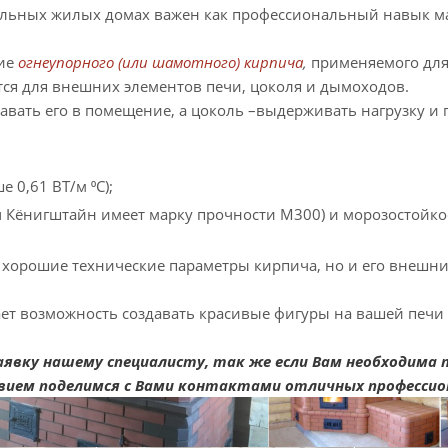
льных жилых домах важен как профессиональный навык мас
ие
огнеупорного (или шамотного) кирпича
,
применяемого для
ся для внешних элементов печи, цоколя и дымоходов.
давать его в помещение, а цоколь –выдерживать нагрузку и
 0,61 ВТ/м ⁰С);
 Кёнигштайн имеет марку прочности М300) и морозостойко
рошие технические параметры кирпича, но и его внешние
ет возможность создавать красивые фигуры на вашей печи
явку нашему специалисту, так же если Вам необходима 
твием поделимся с Вами контактами отличных профессион