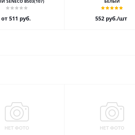
Й SENECO BS03(107)
БЕЛЫЙ
от
511 руб.
552
руб.
/шт