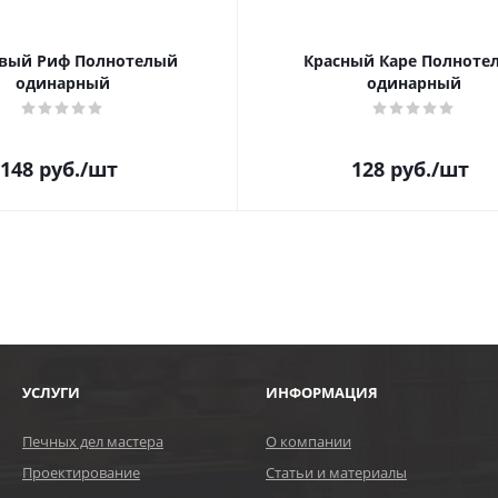
вый Риф Полнотелый
Красный Каре Полноте
одинарный
одинарный
148
руб.
/шт
128
руб.
/шт
УСЛУГИ
ИНФОРМАЦИЯ
Печных дел мастера
О компании
Проектирование
Статьи и материалы