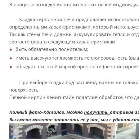
В процессе возведения отопительных печей индивидуа
Кладка кирпичной печи предполагает использован
определенными характеристиками, который использует
Так как стены печи должны аккумулировать тепло и от
соответствовать следующим характеристикам:
быть обязательно полнотелым;
иметь высокую теплоемкость теплопроводность (выше
обладать высокой маркой прочности (печной кирпич
При выборе кладки под расшивку важны не только хо
поверхность.
Печной кирпич Кёнигштайн податлив обработке, что да
Полный фото-каталог, можно
получить,
отправив за
Вы смело можете запросить её у нас, мы с удовольс